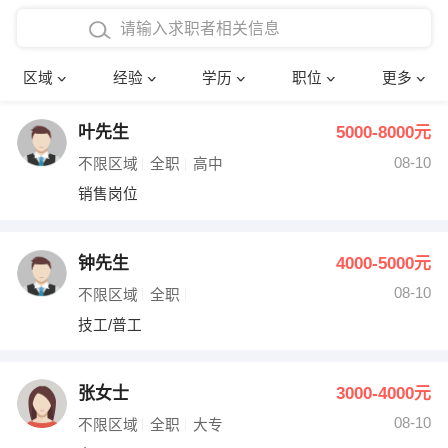
在校学生工作经验
本科
行政后勤
建筑装潢
确定
区域
经验
学历
职位
更多
三年以上工作经验
硕士
销售岗位
教师
叶先生
5000-8000元
四年以上工作经验
博士
文员
护士
08-10
不限区域
全职
高中
五年以上工作经验
财务会计
传单派发
销售岗位
十年以上工作经验
超市零售
促销导购
钟先生
4000-5000元
网络IT
保健按摩
08-10
不限区域
全职
技工/普工
快递员
前台接待
收银员
技术员/工程师
张女士
3000-4000元
08-10
水电/机修
部门经理
不限区域
全职
大专