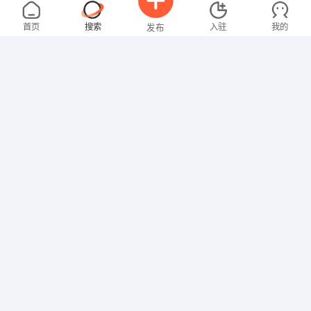
钟女士
3000-4000元
08-09
不限区域
全职
大专
首页
搜索
入驻
我的
发布
行政/后勤
卢先生
4000-5000元
08-09
不限区域
全职
招聘信息
求职简历
其他职位
黄先生
4000-5000元
08-09
不限区域
全职
技工/普工
谢先生
5000-8000元
08-09
不限区域
全职
大专